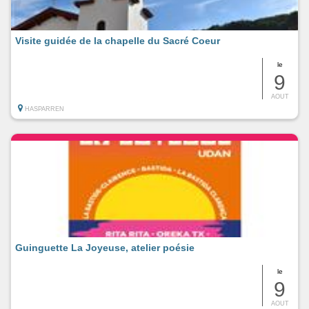
Visite guidée de la chapelle du Sacré Coeur
le
9
AOUT
HASPARREN
Guinguette La Joyeuse, atelier poésie
le
9
AOUT