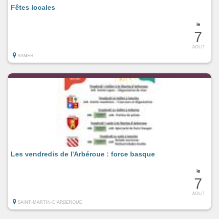
Fêtes locales
le
7
AOUT
SAMES
Les vendredis de l'Arbéroue : force basque
le
7
AOUT
SAINT-MARTIN-D'ARBEROUE