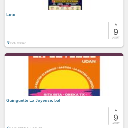
Loto
le
9
AOUT
HASPARREN
Guinguette La Joyeuse, bal
le
9
AOUT