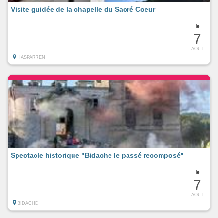
Visite guidée de la chapelle du Sacré Coeur
le
7
AOUT
HASPARREN
Spectacle historique "Bidache le passé recomposé"
le
7
AOUT
BIDACHE