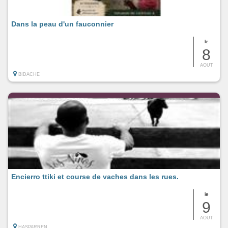
Dans la peau d'un fauconnier
le
8
AOUT
BIDACHE
Encierro ttiki et course de vaches dans les rues.
le
9
AOUT
HASPARREN