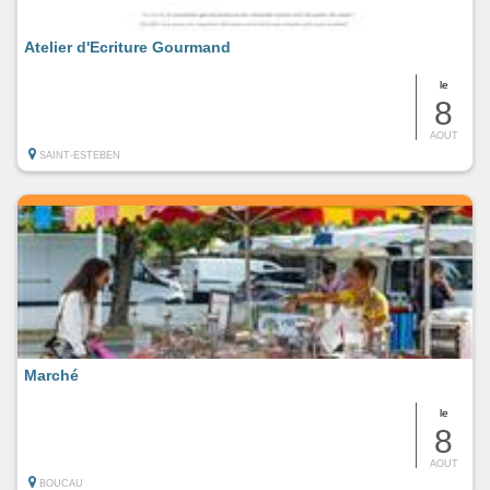
Atelier d'Ecriture Gourmand
le
8
AOUT
SAINT-ESTEBEN
Marché
le
8
AOUT
BOUCAU