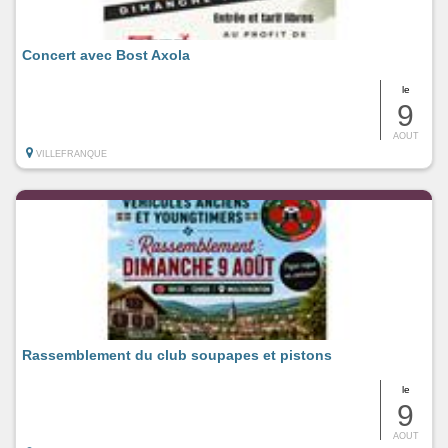
Concert avec Bost Axola
le
9
AOUT
VILLEFRANQUE
Rassemblement du club soupapes et pistons
le
9
AOUT