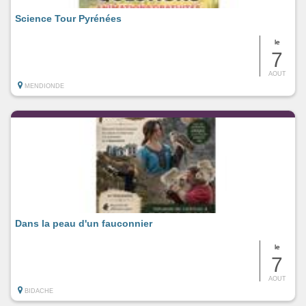
Science Tour Pyrénées
le
7
AOUT
MENDIONDE
Dans la peau d'un fauconnier
le
7
AOUT
BIDACHE