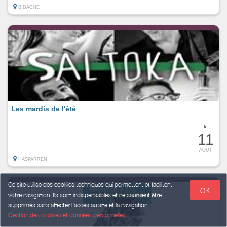
BIDACHE
Les mardis de l'été
le
11
AOUT
HASPARREN
Ce site utilise des cookies techniques qui permettent et facilitent
OK
votre navigation. Ils sont indispensables et ne sauraient être
supprimés sans affecter l’accès au site et la navigation.
Gestion des cookies et données personnelles