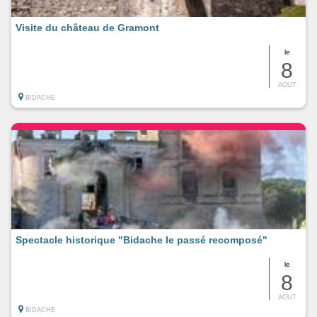
Visite du château de Gramont
le
8
AOUT
BIDACHE
Spectacle historique "Bidache le passé recomposé"
le
8
AOUT
BIDACHE