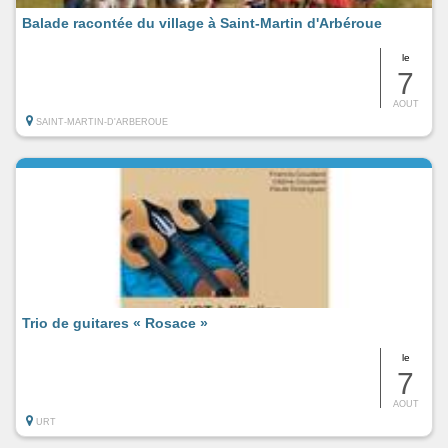
Balade racontée du village à Saint-Martin d'Arbéroue
le
7
AOUT
SAINT-MARTIN-D'ARBEROUE
Trio de guitares « Rosace »
le
7
AOUT
URT