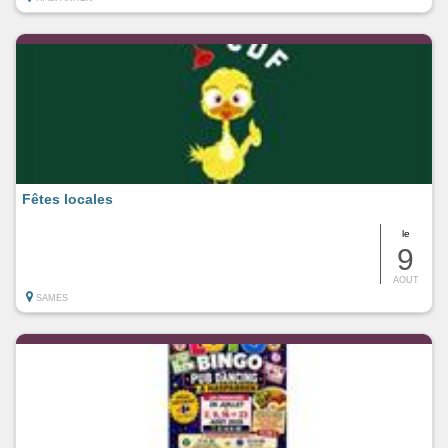
Fêtes locales
le
9
AOUT
SAMES